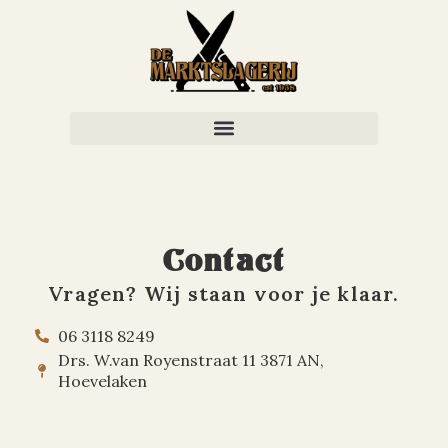
Skip
to
content
Contact
Vragen? Wij staan voor je klaar.
06 3118 8249
Drs. W.van Royenstraat 11 3871 AN,
Hoevelaken