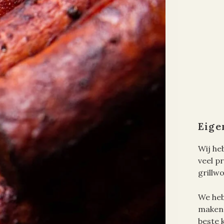
Eige
Wij he
veel p
grillw
We heb
maken 
beste 